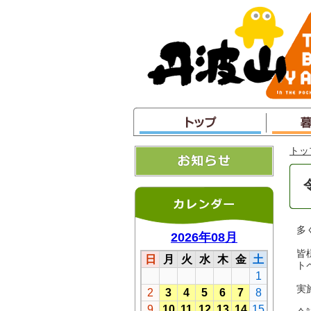
本
文
へ
ジ
ャ
ン
プ
トッ
多
皆
ト
実