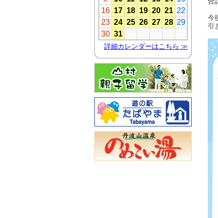
合計
今
引