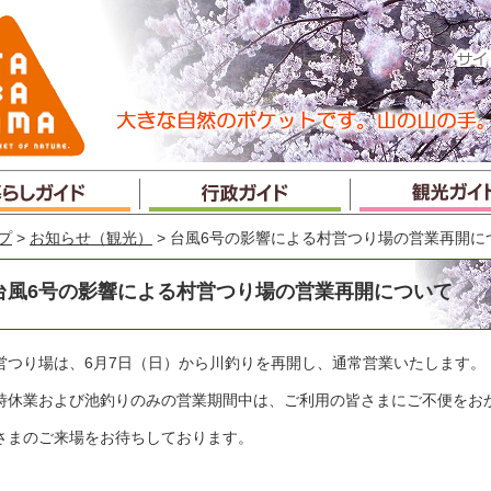
プ
>
お知らせ（観光）
> 台風6号の影響による村営つり場の営業再開に
台風6号の影響による村営つり場の営業再開について
営つり場は、6月7日（日）から川釣りを再開し、通常営業いたします。
時休業および池釣りのみの営業期間中は、ご利用の皆さまにご不便をお
さまのご来場をお待ちしております。