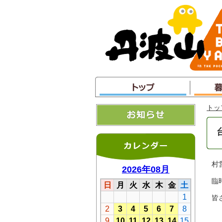
本
文
へ
ジ
ャ
ン
プ
トッ
村
臨
皆