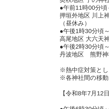
●午前11時00分頃
​押垣外地区 川上
（昼休み）
●午後1時30分頃
高尾地区 大六天
●午後2時30分頃
丹波地区 熊野神
※熱中症対策と
※各神社間の移動
【令和8年7月12
●午後6時30分頃