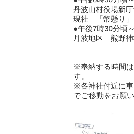
丹波山村役場新庁
現社 「幣懸り」
●午後7時30分頃
丹波地区 熊野神
※奉納する時間
す。
※各神社付近に
でご移動をお願