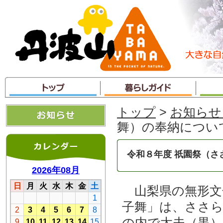
本
文
へ
ジ
ャ
ン
プ
トップ
>
お知らせ
舞）の奉納につい
令和８年度 祇園祭（さ
山梨県の無形文
子舞」は、ささ
の内で太夫（黒）