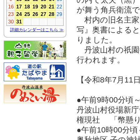
が舞う角兵衛流
村内の旧名主家
写』奥書によると
りました。
丹波山村の祇園祭
行われます。
【令和8年7月11
●午前9時00分頃
丹波山村役場新庁
権現社 「幣懸
●午前10時00分頃
奥秋地区 子の神