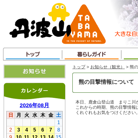
本
文
へ
ジ
ャ
ン
プ
トップ
>
お知らせ（観光）
> 熊
熊の目撃情報について
本日、鹿倉山登山道 まりこ川
これからの時期、熊の目撃情報
くれぐれもお気をつけください