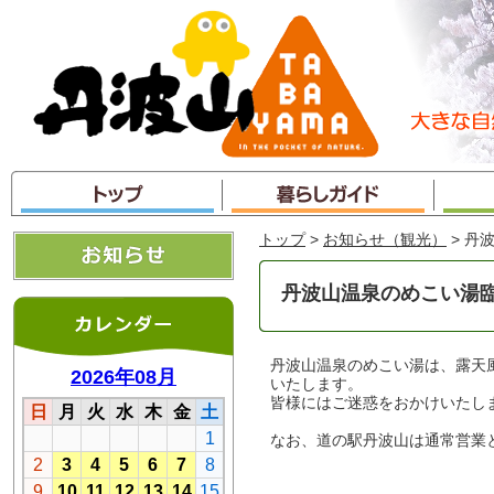
本
文
へ
ジ
ャ
ン
プ
トップ
>
お知らせ（観光）
> 丹
丹波山温泉のめこい湯
丹波山温泉のめこい湯は、露天
いたします。
皆様にはご迷惑をおかけいたし
なお、道の駅丹波山は通常営業