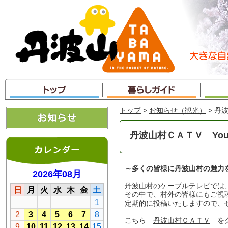
本
文
へ
ジ
ャ
ン
プ
トップ
>
お知らせ（観光）
> 丹
丹波山村ＣＡＴＶ You
～多くの皆様に丹波山村の魅力
丹波山村のケーブルテレビでは
その中で、村外の皆様にもご視聴
定期的に投稿いたしますので、
こちら
丹波山村ＣＡＴＶ
をク