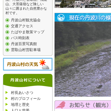
山、大菩薩嶺など険しい
山々に囲まれた自然豊かな
村です。
丹波山村観光協会
交通アクセス
たばやま散策マップ
バス時刻表
丹波百景写真館
雲取山村営駐車場
村長あいさつ
村のプロフィール
地理と歴史
人口と世帯