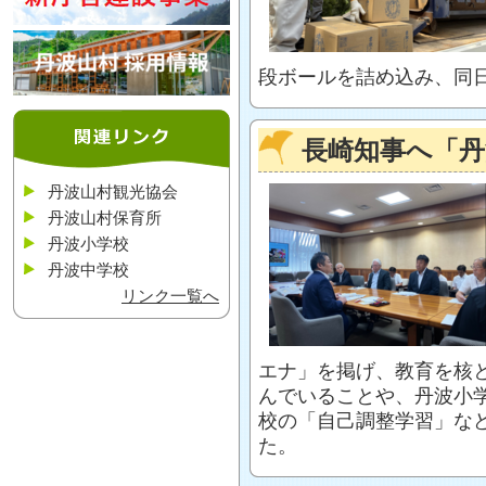
段ボールを詰め込み、同
長崎知事へ「
丹波山村観光協会
丹波山村保育所
丹波小学校
丹波中学校
リンク一覧へ
エナ」を掲げ、教育を核
んでいることや、丹波小
校の「自己調整学習」な
た。