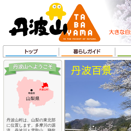
本
文
へ
ジ
ャ
ン
プ
丹波山村は、山梨の東北部
に位置します。多摩川の源
流、丹波川と雲取山、飛龍