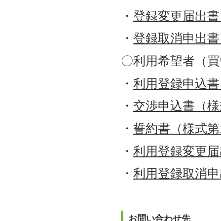
・
登録変更届出書
・
登録取消申出書
〇利用希望者（買
・
利用登録申込書
・
交渉申込書（様
・
誓約書（様式第
・
利用登録変更届
・
利用登録取消申
お問い合わせ先