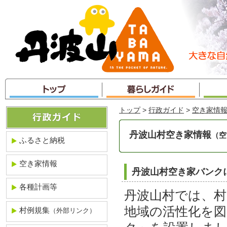
本
文
へ
ジ
ャ
ン
プ
トップ
>
行政ガイド
>
空き家情
丹波山村空き家情報
（空
ふるさと納税
空き家情報
丹波山村空き家バンク
各種計画等
丹波山村では、村
地域の活性化を図
村例規集
（外部リンク）