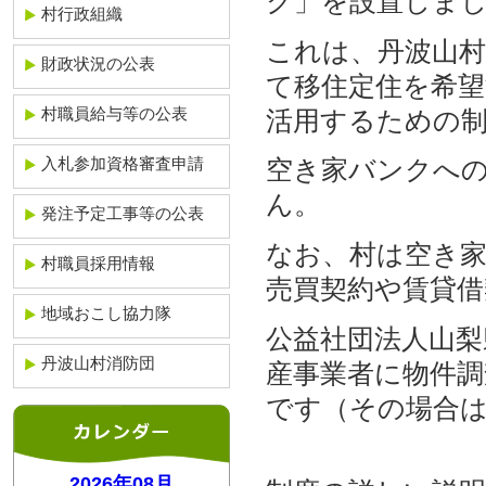
ク」を設置しま
村行政組織
これは、丹波山
財政状況の公表
て移住定住を希
村職員給与等の公表
活用するための
入札参加資格審査申請
空き家バンクへ
ん。
発注予定工事等の公表
なお、村は空き
村職員採用情報
売買契約や賃貸
地域おこし協力隊
公益社団法人山梨
丹波山村消防団
産事業者に物件調
です（その場合