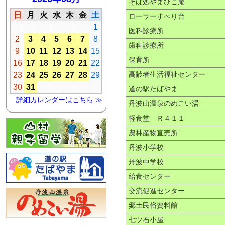
そば処やまびこ庵
ローラーすべり台
医科診療所
歯科診療所
保育所
高齢者生活福祉センター
道の駅たばやま
丹波山温泉のめこい湯
軽食堂 Ｒ４１１
農林産物直売所
丹波小学校
丹波中学校
給食センター
交流促進センター
郷土民俗資料館
七ツ石小屋