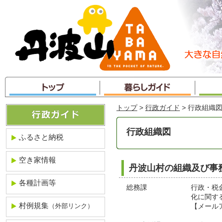
本
文
へ
ジ
ャ
ン
プ
トップ
>
行政ガイド
> 行政組織
行政組織図
ふるさと納税
空き家情報
丹波山村の組織及び事
各種計画等
総務課
行政・税
化に関す
村例規集
（外部リンク）
【メール