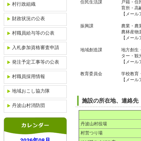
住民生活課
戸籍・住
村行政組織
育所・高
【メール
財政状況の公表
振興課
農業・農
農林産物
村職員給与等の公表
【メール
入札参加資格審査申請
地域創造課
地方創生
ター・観
発注予定工事等の公表
【メール
教育委員会
学校教育
村職員採用情報
【メール
地域おこし協力隊
施設の所在地、連絡先
丹波山村消防団
丹波山村役場
村営つり場